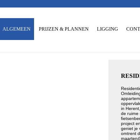
ALGEMEEN
PRIJZEN & PLANNEN
LIGGING
CONT
RESID
Residenti
Omleiding
apparteme
oppervlak
in Herent
de ruime
fietsenbe
project e
geniet je
omtrent d
maarten