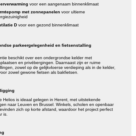
oerverwarming
voor een aangenaam binnenklimaat
rmtepomp met zonnepanelen
voor ultieme
rgiezuinigheid
tilatie D
voor een gezond binnenklimaat
ndse parkeergelegenheid en fietsenstalling
ntie beschikt over een ondergrondse kelder met
plaatsen en privébergingen. Daarnaast zijn er ruime
llingen, zowel op de gelijkvloerse verdieping als in de kelder,
voor zowel gewone fietsen als bakfietsen.
ligging
e Helios is ideaal gelegen in Herent, met uitstekende
gen naar Leuven en Brussel. Winkels, scholen en openbaar
evinden zich op korte afstand, waardoor het project perfect
r is.
ng