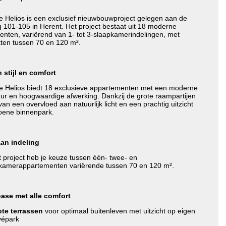
e Helios is een exclusief nieuwbouwproject gelegen aan de
 101-105 in Herent. Het project bestaat uit 18 moderne
nten, variërend van 1- tot 3-slaapkamerindelingen, met
ten tussen 70 en 120 m².
 stijl en comfort
e Helios biedt 18 exclusieve appartementen met een moderne
uur en hoogwaardige afwerking. Dankzij de grote raampartijen
van een overvloed aan natuurlijk licht en een prachtig uitzicht
oene binnenpark.
aan indeling
t project heb je keuze tussen één- twee- en
pkamerappartementen variërende tussen 70 en 120 m².
ase met alle comfort
te terrassen
voor optimaal buitenleven met uitzicht op eigen
vépark