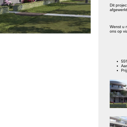
Dit proje
afgewerkt
Wenst u m
ons op v
55
Aan
Pri