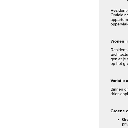
Residenti
Omleiding
apparteme
oppervlak
Wonen in
Residenti
architect
geniet je 
op het gr
Variatie 
Binnen di
drieslaa
Groene o
Gro
pri