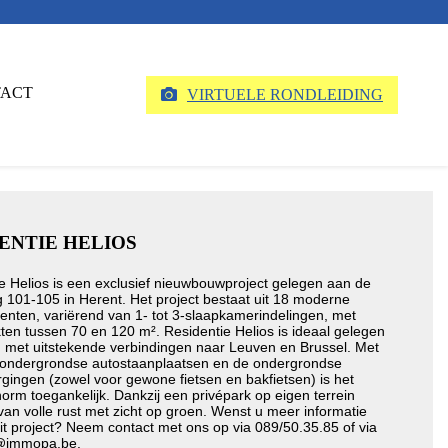
ACT
VIRTUELE RONDLEIDING
ENTIE HELIOS
e Helios is een exclusief nieuwbouwproject gelegen aan de
 101-105 in Herent. Het project bestaat uit 18 moderne
nten, variërend van 1- tot 3-slaapkamerindelingen, met
ten tussen 70 en 120 m². Residentie Helios is ideaal gelegen
, met uitstekende verbindingen naar Leuven en Brussel. Met
 ondergrondse autostaanplaatsen en de ondergrondse
rgingen (zowel voor gewone fietsen en bakfietsen) is het
norm toegankelijk. Dankzij een privépark op eigen terrein
 van volle rust met zicht op groen. Wenst u meer informatie
it project? Neem contact met ons op via 089/50.35.85 of via
@immopa.be.