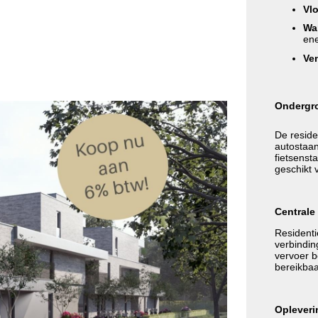
Vl
Wa
ene
Ven
Ondergro
De reside
autostaan
fietsensta
geschikt 
Centrale 
Residenti
verbindin
vervoer b
bereikbaa
Opleveri